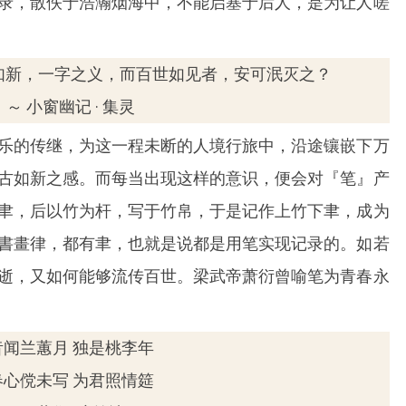
录，散佚于浩瀚烟海中，不能启塞于后人，是为让人嗟
如新，一字之义，而百世如见者，安可泯灭之？
～ 小窗幽记 · 集灵
乐的传继，为这一程未断的人境行旅中，沿途镶嵌下万
古如新之感。而每当出现这样的意识，便会对『笔』产
聿，后以竹为杆，写于竹帛，于是记作上竹下聿，成为
書畫律，都有聿，也就是说都是用笔实现记录的。如若
逝，又如何能够流传百世。梁武帝萧衍曾喻笔为青春永
昔闻兰蕙月 独是桃李年
春心傥未写 为君照情筵