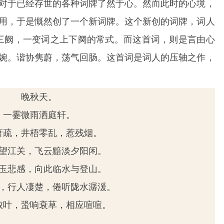
对于已经存世的各种词牌了然于心。然而此时的心境，
用，于是慨然创了一个新词牌。这个新创的词牌，词人
词三阙，一变词之上下阕的常式。而这首词，则是言由心
婉。谐协隽蔚，荡气回肠。这首词是词人的压轴之作，
晚秋天。
一霎微雨洒庭轩。
萧疏，井梧零乱，惹残烟。
望江关，飞云黯淡夕阳闲。
玉悲感，向此临水与登山。
，行人凄楚，倦听陇水潺湲。
败叶，蛩响衰草，相应喧喧。