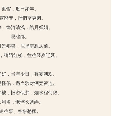
孤馆，度日如年。
露渐变，悄悄至更阑。
净，绛河清浅，皓月婵娟。
思绵绵。
对景那堪，屈指暗想从前。
，绮陌红楼，往往经岁迁延。
光好，当年少日，暮宴朝欢。
朋怪侣，遇当歌对酒竞留连。
如梭，旧游似梦，烟水程何限。
念利名，憔悴长萦绊。
追往事、空惨愁颜。