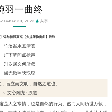
婉
婉羽一曲终
羽
一
ecember 30, 2023
兴宇
曲
终
】
词
与德沃夏克【大提琴协奏曲】浅议
竹溪舀水煮清茗
灯下笔闻点捻声
别岁属文何所叙
幽光微照映瑰琼
立，言立而文明，自然之道也。
～ 文心雕龙 · 原道
这是人之常情，也是自然的行为。然而人间历世万载，