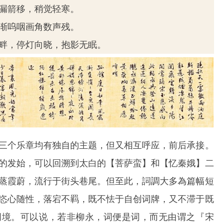
漏箭移，稍觉轻寒。
渐呜咽画角数声残。
畔，停灯向晓，抱影无眠。
三个乐章均有独自的主题，但又相互呼应，前后承接。
的发始，可以回溯到太白的【菩萨蛮】和【忆秦娥】二
蒸霞蔚，流行于街头巷尾。但至此，詞調大多為篇幅短
恣心随性，落宕不羁，既不怯于自创词牌，又不滞于既
词境。可以说，若非柳永，词便是词，而无由谓之『宋