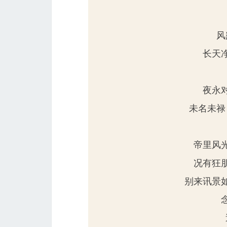
风
长天
夜永
未名未禄
帝里风
况有狂
别来讯景