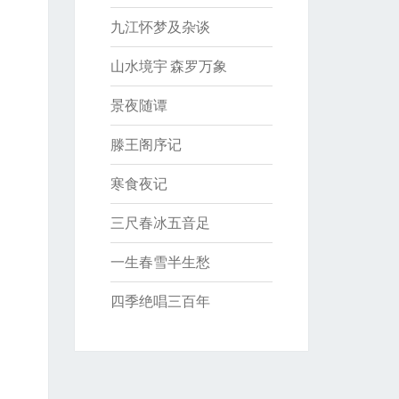
九江怀梦及杂谈
山水境宇 森罗万象
景夜随谭
滕王阁序记
寒食夜记
三尺春冰五音足
一生春雪半生愁
四季绝唱三百年