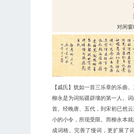
对闲窗
【戚氏】犹如一首三乐章的乐曲。
柳永是为词拓疆辟壤的第一人。词
首。经晚唐、五代，到宋初已然云
小的小令，所现受限。而柳永本就
成词格。完善了慢词，更扩展了