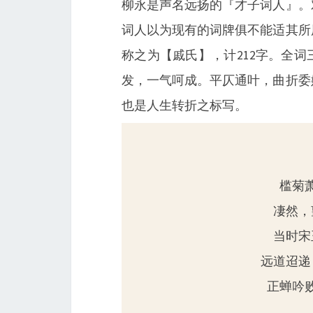
柳永是声名远扬的『才子词人』。
词人以为现有的词牌俱不能适其所
称之为【戚氏】，计212字。全
发，一气呵成。平仄通叶，曲折委
也是人生转折之标写。
槛菊
凄然，
当时宋
远道迢递
正蝉吟