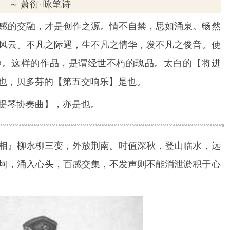
～ 萧衍· 咏笔诗
感的交融，才是创作之源。情不自禁，思如涌泉。畅然
风云。不凡之际遇，生不凡之情华，发不凡之俊音。使
神。这样的作品，是谓经世不朽的瑰品。太白的【将进
也，贝多芬的【第五交响乐】是也。
提琴协奏曲】，亦是也。
相』柳永柳三变，外放荆南。时值深秋，登山临水，远
坷，涌入心头，百感交集，不发声则不能消泄淤积于心