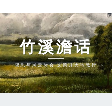
竹溪澹话
骋思与风云际会 文德并天地敦行