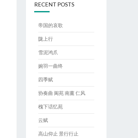
RECENT POSTS
帝国的哀歌
陇上行
雪泥鸿爪
婉羽一曲终
四季赋
协奏曲 阆苑 南薰 仁风
槐下话忆苑
云赋
高山仰止 景行行止