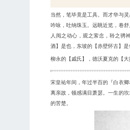
当然，笔毕竟是工具。而才华与灵
吟咏，吐纳珠玉。远眺近览，卷舒
人阅之动心，观之萦念，聆之骋
酒】是也，东坡的【赤壁怀古】是
柳永的【戚氏】，德沃夏克的【大
宋皇祐年间，年过半百的『白衣卿
离亲故，顿感满目萧瑟。一生的坎
的苦楚。